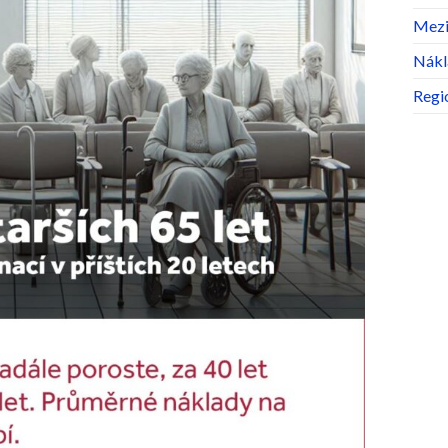
Mezin
Nákl
Regio