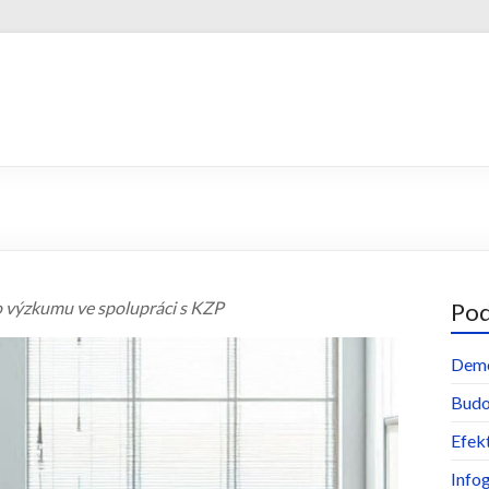
o výzkumu ve spolupráci s KZP
Pod
Demo
Budou
Efekt
Infog