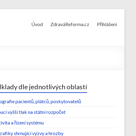
Úvod
ZdraváReforma.cz
Přihlášení
klady dle jednotlivých oblastí
grafie pacientů, plátců, poskytovatelů
cí vyšší tlak na státní rozpočet
ivita a řízení systému
rafiky shrnující výzvy a hrozby