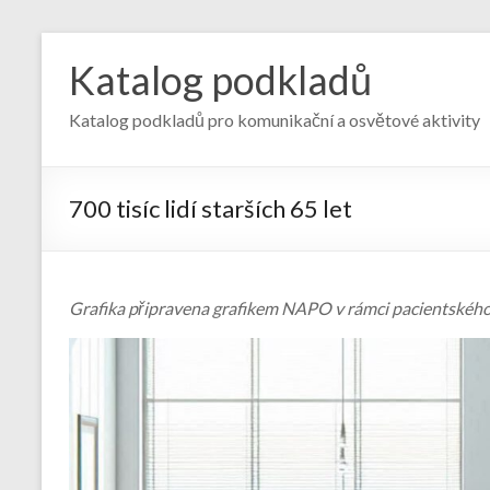
Skip
to
Katalog podkladů
content
Katalog podkladů pro komunikační a osvětové aktivity
700 tisíc lidí starších 65 let
Grafika připravena grafikem NAPO v rámci pacientskéh