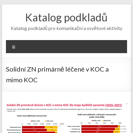
Skip
to
Katalog podkladů
content
Katalog podkladů pro komunikační a osvětové aktivity
Menu
Solidní ZN primárně léčené v KOC a
mimo KOC