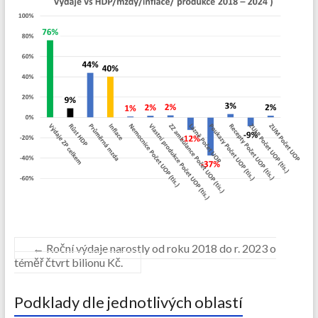
←
Roční výdaje narostly od roku 2018 do r. 2023 o
téměř čtvrt bilionu Kč.
Podklady dle jednotlivých oblastí